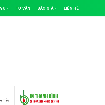
 VỤ
TƯ VẤN
BÁO GIÁ
LIÊN HỆ
 kế mẫu