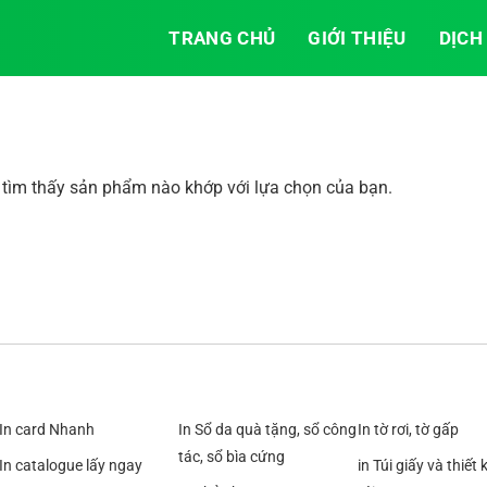
TRANG CHỦ
GIỚI THIỆU
DỊCH
tìm thấy sản phẩm nào khớp với lựa chọn của bạn.
In card Nhanh
In Sổ da quà tặng, sổ công
In tờ rơi, tờ gấp
tác, sổ bìa cứng
In catalogue lấy ngay
in Túi giấy và thiết