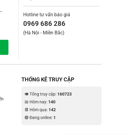
 –
Hotline tư vấn báo giá
0969 686 286
(Hà Nội - Miền Bắc)
THỐNG KÊ TRUY CẬP
👁 Tổng truy cập:
160723
ển
📅 Hôm nay:
140
📆 Hôm qua:
142
🟢 Đang online:
1