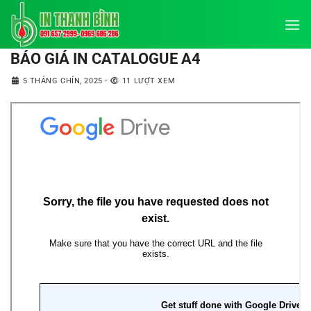
Bỏ
qua
nội
BÁO GIÁ IN CATALOGUE A4
dung
5 THÁNG CHÍN, 2025
-
11 LƯỢT XEM