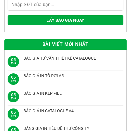
BÀI VIẾT MỚI NHẤT
BÁO GIÁ TƯ VẤN THIẾT KẾ CATALOGUE
05
Th9
Không
có
bình
luận
BÁO GIÁ IN TỜ RƠI A5
ở
05
BÁO
Th9
Không
GIÁ
có
TƯ
bình
VẤN
luận
THIẾT
BÁO GIÁ IN KẸP FILE
ở
05
KẾ
BÁO
Th9
CATALOGUE
Không
GIÁ
có
IN
bình
TỜ
luận
RƠI
BÁO GIÁ IN CATALOGUE A4
ở
05
A5
BÁO
Th9
Không
GIÁ
có
IN
bình
KẸP
luận
FILE
BẢNG GIÁ IN TIÊU ĐỀ THƯ CÔNG TY
ở
05