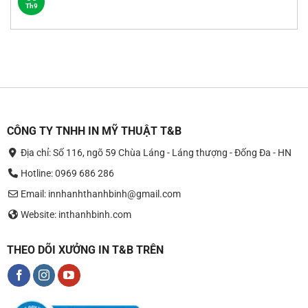
BÁO
Th9
Không
GIÁ
có
IN
bình
CATALOGUE
luận
A4
ở
BẢNG
GIÁ
IN
TIÊU
ĐỀ
THƯ
CÔNG
TY
CÔNG TY TNHH IN MỸ THUẬT T&B
Địa chỉ: Số 116, ngõ 59 Chùa Láng - Láng thượng - Đống Đa - HN
Hotline: 0969 686 286
Email: innhanhthanhbinh@gmail.com
Website: inthanhbinh.com
THEO DÕI XƯỞNG IN T&B TRÊN